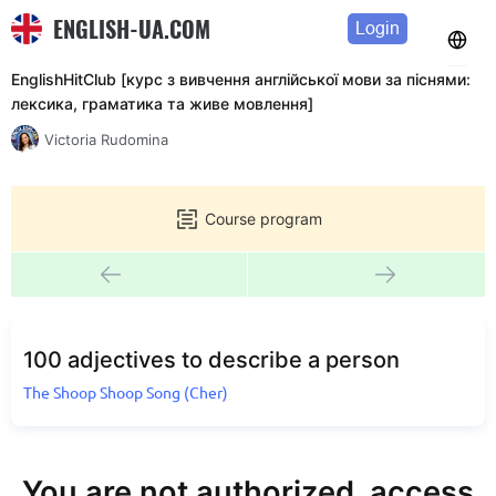
ENGLISH-UA.COM
Login
EnglishHitClub [курс з вивчення англійської мови за піснями:
лексика, граматика та живе мовлення]
Victoria Rudomina
Course program
100 adjectives to describe a person
The Shoop Shoop Song (Cher)
You are not authorized, access