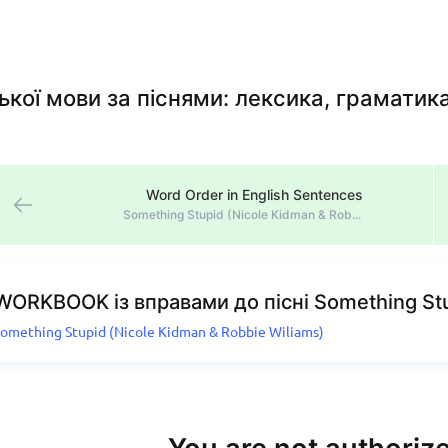
йської мови за піснями: лексика, грамати
Word Order in English Sentences
Something Stupid (Nicole Kidman & Robbie Wiliams)
WORKBOOK із вправами до пісні Something St
omething Stupid (Nicole Kidman & Robbie Wiliams)