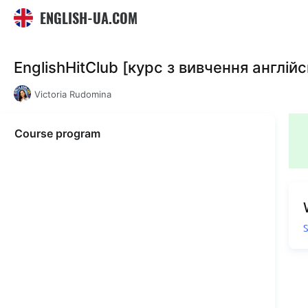
ENGLISH-UA.COM
EnglishHitClub [курс з вивчення англі
Victoria Rudomina
Course program
S