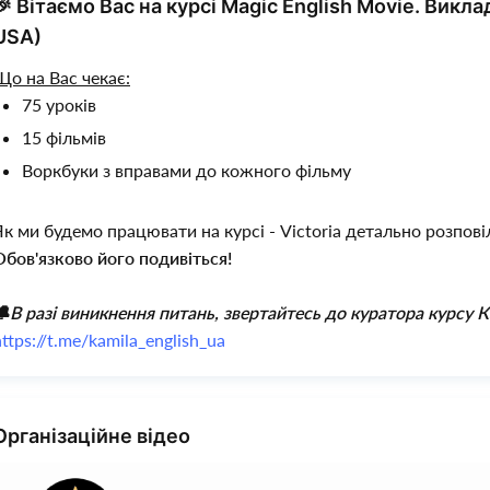
🎉 Вітаємо Вас на курсі Magic English Movie. Викл
USA)
Що на Вас чекає:
75 уроків
15 фільмів
Воркбуки з вправами до кожного фільму
Як ми будемо працювати на курсі - Victoria детально розповіл
Обов'язково його подивіться!
🔔В разі виникнення питань, звертайтесь до куратора курсу 
https://t.me/kamila_english_ua
Організаційне відео