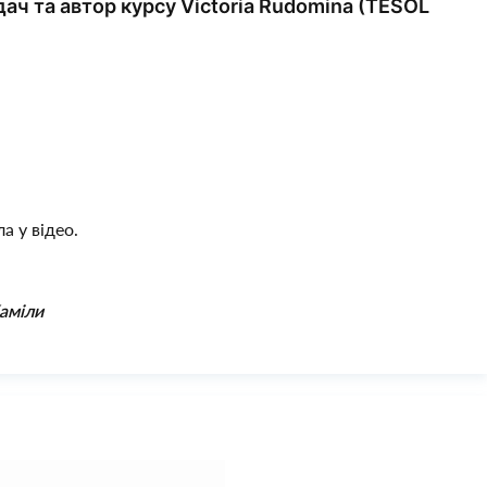
адач та автор курсу Victoria Rudomina (TESOL
а у відео.
Каміли