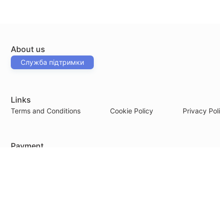
About us
Служба підтримки
Links
Terms and Conditions
Cookie Policy
Privacy Pol
Payment
© 2026
edu.english-ua.com