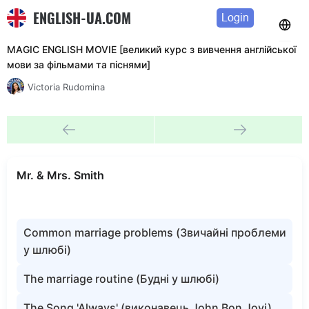
ENGLISH-UA.COM
Login
MAGIC ENGLISH MOVIE [великий курс з вивчення англійської
мови за фільмами та піснями]
Victoria Rudomina
Mr. & Mrs. Smith
Common marriage problems (Звичайні проблеми
у шлюбі)
The marriage routine (Будні у шлюбі)
The Song 'Always' (виконавець John Bon Jovi)